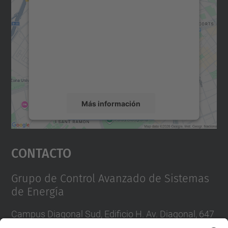
para cargar el servicio Google
Maps.
Utilizamos un servicio de terceros para
incrustar contenido de mapas que puede
recopilar datos sobre su actividad. Le
rogamos que revise los detalles y acepte el
servicio para ver este mapa.
Más información
Aceptar
Contacto
powered by
Usercentrics Consent
Management Platform
Grupo de Control Avanzado de Sistemas
de Energía
Campus Diagonal Sud, Edificio H. Av. Diagonal, 647