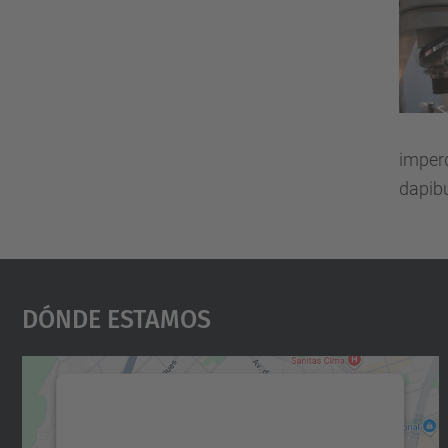
imperd
dapib
Dónde Estamos
Necesitamos su consentimiento
para cargar el servicio Google Maps.