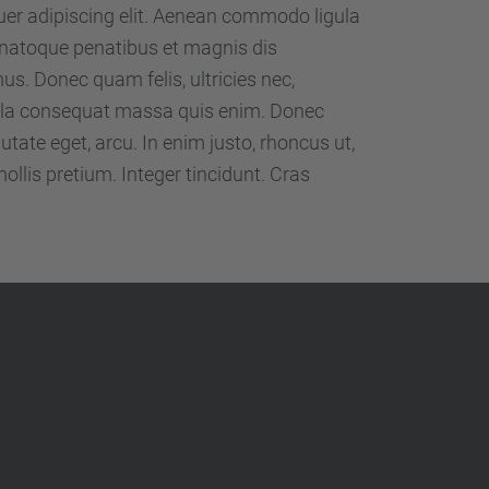
d
uer adipiscing elit. Aenean commodo ligula
a
 natoque penatibus et magnis dis
…
us. Donec quam felis, ultricies nec,
ulla consequat massa quis enim. Donec
lputate eget, arcu. In enim justo, rhoncus ut,
ollis pretium. Integer tincidunt. Cras