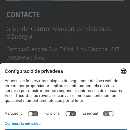
Accepta
Contacte
powered by
Usercentrics Consent
Management Platform
Grup de Control Avançat de Sistemes
d'Energia
Campus Diagonal Sud, Edifici H. Av. Diagonal, 647
08028 Barcelona
E-mail
:
enric.fossas@upc.edu / jriera@iri.upc.es
Formulari de contacte
© UPC
Grup de Control Avançat de Sistemes d'Energia.
ACES