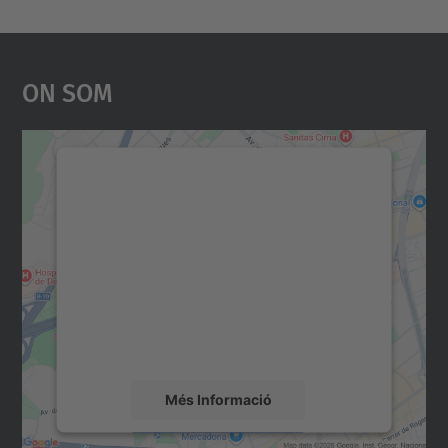
On Som
Necessitem el vostre
consentiment per carregar el
servei Google Maps!
Utilitzem un servei de tercers per incrustar
contingut del mapa que pugui recollir dades
sobre la vostra activitat. Reviseu-ne els
detalls i accepteu el servei per veure el
mapa.
Més Informació