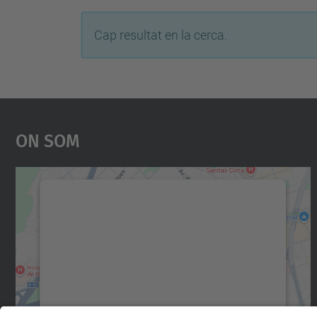
Cap resultat en la cerca.
On Som
Necessitem el vostre consentiment
per carregar el servei Google Maps!
Utilitzem un servei de tercers per incrustar
contingut del mapa que pugui recollir dades
sobre la vostra activitat. Reviseu-ne els
detalls i accepteu el servei per veure el mapa.