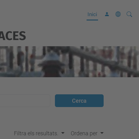
Cerca
C
Inici
e
ACES
r
c
a
a
v
a
n
ç
a
d
a
…
Filtra els resultats.
Ordena per