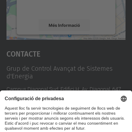
detalls i accepteu el servei per veure el
mapa.
Més Informació
Accepta
Contacte
powered by
Usercentrics Consent
Management Platform
Grup de Control Avançat de Sistemes
d'Energia
Campus Diagonal Sud, Edifici H. Av. Diagonal, 647
08028 Barcelona
E-mail
:
enric.fossas@upc.edu / jriera@iri.upc.es
Formulari de contacte